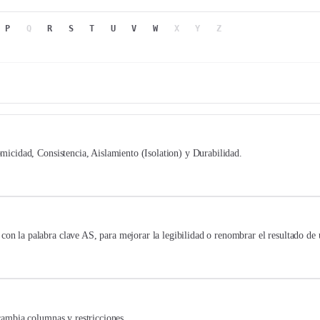
P
Q
R
S
T
U
V
W
X
Y
Z
omicidad, Consistencia, Aislamiento (Isolation) y Durabilidad.
on la palabra clave AS, para mejorar la legibilidad o renombrar el resultado de 
 cambia columnas y restricciones.