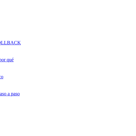
 ROLLBACK
 por qué
co
aso a paso