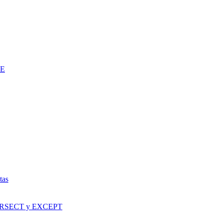
LE
tas
TERSECT y EXCEPT