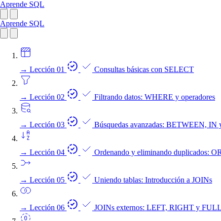
Aprende SQL
Aprende SQL
→
Lección 01
Consultas básicas con SELECT
→
Lección 02
Filtrando datos: WHERE y operadores
→
Lección 03
Búsquedas avanzadas: BETWEEN, IN 
→
Lección 04
Ordenando y eliminando duplicados
→
Lección 05
Uniendo tablas: Introducción a JOINs
→
Lección 06
JOINs externos: LEFT, RIGHT y FU