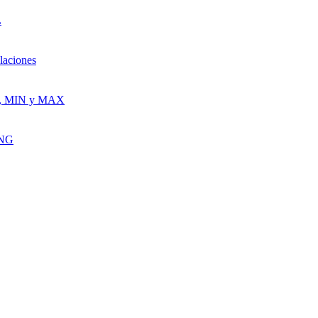
L
laciones
G, MIN y MAX
ING