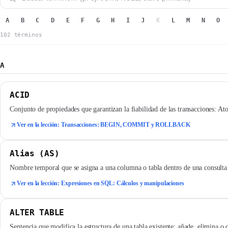
A
B
C
D
E
F
G
H
I
J
K
L
M
N
O
102 términos
A
ACID
Conjunto de propiedades que garantizan la fiabilidad de las transacciones: At
Ver en la lección: Transacciones: BEGIN, COMMIT y ROLLBACK
Alias (AS)
Nombre temporal que se asigna a una columna o tabla dentro de una consulta c
Ver en la lección: Expresiones en SQL: Cálculos y manipulaciones
ALTER TABLE
Sentencia que modifica la estructura de una tabla existente: añade, elimina o