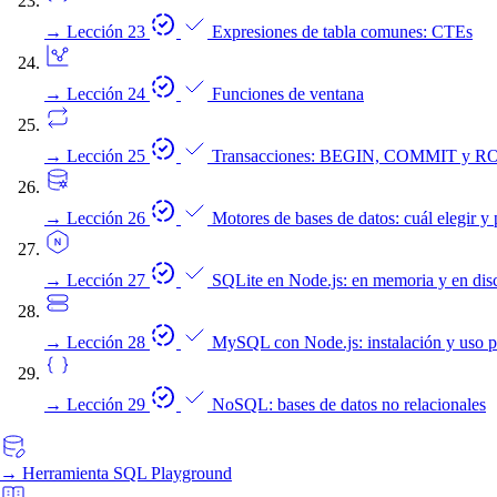
→
Lección 23
Expresiones de tabla comunes: CTEs
→
Lección 24
Funciones de ventana
→
Lección 25
Transacciones: BEGIN, COMMIT y
→
Lección 26
Motores de bases de datos: cuál elegir y
→
Lección 27
SQLite en Node.js: en memoria y en dis
→
Lección 28
MySQL con Node.js: instalación y uso p
→
Lección 29
NoSQL: bases de datos no relacionales
→
Herramienta
SQL Playground