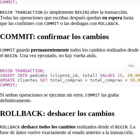
COMMIT
;
(o simplemente
) abre la transacción.
BEGIN TRANSACTION
BEGIN
Todas las operaciones que escribas después quedan
en espera
hasta
que las confirmes con
o las deshagas con
.
COMMIT
ROLLBACK
COMMIT: confirmar los cambios
guarda
permanentemente
todos los cambios realizados desde
COMMIT
el
. Una vez ejecutado, no hay vuelta atrás.
BEGIN
SQL
BEGIN
 TRANSACTION
;
INSERT INTO
 pedidos (cliente_id, total) 
VALUES
 (
5
, 
59
.
99
UPDATE
 clientes 
SET
 total_compras 
=
 total_compras + 
59
.
9
COMMIT
;
Si ambas operaciones se ejecutan sin error,
las graba
COMMIT
definitivamente.
ROLLBACK: deshacer los cambios
deshace todos los cambios
realizados desde el
. La
ROLLBACK
BEGIN
base de datos vuelve exactamente al estado anterior a la transacción.