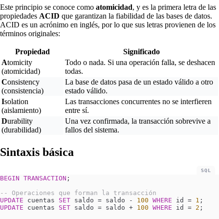
Este principio se conoce como
atomicidad
, y es la primera letra de las
propiedades
ACID
que garantizan la fiabilidad de las bases de datos.
ACID es un acrónimo en inglés, por lo que sus letras provienen de los
términos originales:
Propiedad
Significado
A
tomicity
Todo o nada. Si una operación falla, se deshacen
(atomicidad)
todas.
C
onsistency
La base de datos pasa de un estado válido a otro
(consistencia)
estado válido.
I
solation
Las transacciones concurrentes no se interfieren
(aislamiento)
entre sí.
D
urability
Una vez confirmada, la transacción sobrevive a
(durabilidad)
fallos del sistema.
Sintaxis básica
SQL
BEGIN
 TRANSACTION
;
-- Operaciones que forman la transacción
UPDATE
 cuentas 
SET
 saldo 
=
 saldo - 
100
 WHERE
 id 
=
 1
;
UPDATE
 cuentas 
SET
 saldo 
=
 saldo + 
100
 WHERE
 id 
=
 2
;