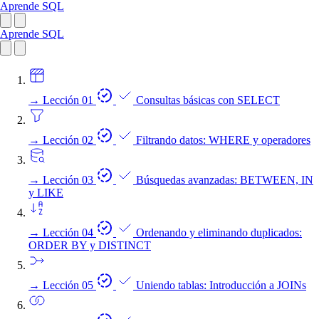
Aprende SQL
Aprende SQL
→
Lección 01
Consultas básicas con SELECT
→
Lección 02
Filtrando datos: WHERE y operadores
→
Lección 03
Búsquedas avanzadas: BETWEEN, IN
y LIKE
→
Lección 04
Ordenando y eliminando duplicados:
ORDER BY y DISTINCT
→
Lección 05
Uniendo tablas: Introducción a JOINs