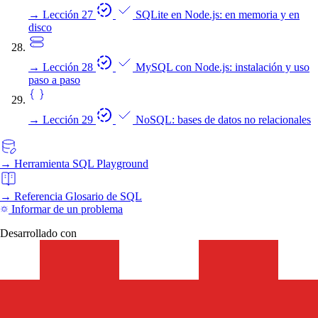
→
Lección 27
SQLite en Node.js: en memoria y en
disco
→
Lección 28
MySQL con Node.js: instalación y uso
paso a paso
→
Lección 29
NoSQL: bases de datos no relacionales
→
Herramienta
SQL Playground
→
Referencia
Glosario de SQL
Informar de un problema
Desarrollado con