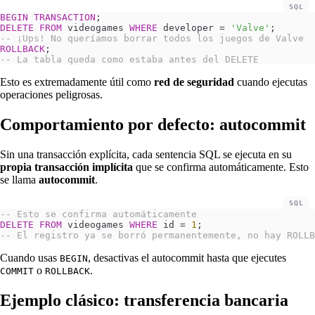
SQL
BEGIN
 TRANSACTION
;
DELETE
 FROM
 videogames 
WHERE
 developer 
=
 'Valve'
;
-- ¡Ups! No queríamos borrar todos los juegos de Valve
ROLLBACK
;
-- La tabla queda como estaba antes del DELETE
Esto es extremadamente útil como
red de seguridad
cuando ejecutas
operaciones peligrosas.
Comportamiento por defecto: autocommit
Sin una transacción explícita, cada sentencia SQL se ejecuta en su
propia transacción implícita
que se confirma automáticamente. Esto
se llama
autocommit
.
SQL
-- Esto se confirma automáticamente
DELETE
 FROM
 videogames 
WHERE
 id 
=
 1
;
-- El registro ya se borró permanentemente, no hay ROLLB
Cuando usas
, desactivas el autocommit hasta que ejecutes
BEGIN
o
.
COMMIT
ROLLBACK
Ejemplo clásico: transferencia bancaria