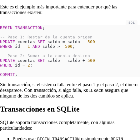
Este es el ejemplo más importante para entender por qué las
transacciones existen:
SQL
BEGIN
 TRANSACTION
;
-- Paso 1: Restar de la cuenta origen
UPDATE
 cuentas 
SET
 saldo 
=
 saldo - 
500
WHERE
 id 
=
 1
 AND
 saldo 
>=
 500
;
-- Paso 2: Sumar a la cuenta destino
UPDATE
 cuentas 
SET
 saldo 
=
 saldo + 
500
WHERE
 id 
=
 2
;
COMMIT
;
Sin transacción, si el sistema falla entre el paso 1 y el paso 2, el dinero
desaparece. Con transacción, si algo falla,
asegura que
ROLLBACK
ninguno de los dos cambios se aplica.
Transacciones en SQLite
SQLite soporta transacciones completamente, con algunas
particularidades:
Puedes usar
o simplemente
.
BEGIN TRANSACTION
BEGIN