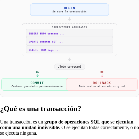
BEGIN
Se abre la transacción
OPERACIONES AGRUPADAS
INSERT INTO cuentas ...
UPDATE cuentas SET ...
DELETE FROM logs ...
¿Todo correcto?
Sí
No
COMMIT
ROLLBACK
Cambios guardados permanentemente
Todo vuelve al estado original
¿Qué es una transacción?
Una transacción es un
grupo de operaciones SQL que se ejecutan
como una unidad indivisible
. O se ejecutan todas correctamente, o no
se ejecuta ninguna.