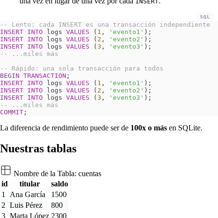
una vez en lugar de una vez por cada
.
INSERT
SQL
-- Lento: cada INSERT es una transacción independiente
INSERT INTO
 logs 
VALUES
 (
1
, 
'evento1'
);
INSERT INTO
 logs 
VALUES
 (
2
, 
'evento2'
);
INSERT INTO
 logs 
VALUES
 (
3
, 
'evento3'
);
-- ...miles más
-- Rápido: una sola transacción para todos
BEGIN
 TRANSACTION
;
INSERT INTO
 logs 
VALUES
 (
1
, 
'evento1'
);
INSERT INTO
 logs 
VALUES
 (
2
, 
'evento2'
);
INSERT INTO
 logs 
VALUES
 (
3
, 
'evento3'
);
-- ...miles más
COMMIT
;
La diferencia de rendimiento puede ser de
100x o más
en SQLite.
Nuestras tablas
Nombre de la Tabla:
cuentas
id
titular
saldo
1
Ana García
1500
2
Luis Pérez
800
3
Marta López
2300