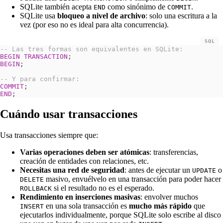
SQLite también acepta
como sinónimo de
.
END
COMMIT
SQLite usa
bloqueo a nivel de archivo
: solo una escritura a la
vez (por eso no es ideal para alta concurrencia).
SQL
-- Las tres formas son equivalentes en SQLite:
BEGIN
 TRANSACTION
;
BEGIN
;
-- Y para confirmar:
COMMIT
;
END
;
Cuándo usar transacciones
Usa transacciones siempre que:
Varias operaciones deben ser atómicas
: transferencias,
creación de entidades con relaciones, etc.
Necesitas una red de seguridad
: antes de ejecutar un
o
UPDATE
masivo, envuélvelo en una transacción para poder hacer
DELETE
si el resultado no es el esperado.
ROLLBACK
Rendimiento en inserciones masivas
: envolver muchos
en una sola transacción es
mucho más rápido
que
INSERT
ejecutarlos individualmente, porque SQLite solo escribe al disco