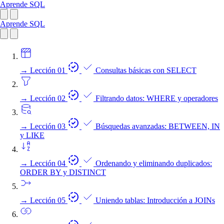
Aprende SQL
Aprende SQL
→
Lección 01
Consultas básicas con SELECT
→
Lección 02
Filtrando datos: WHERE y operadores
→
Lección 03
Búsquedas avanzadas: BETWEEN, IN
y LIKE
→
Lección 04
Ordenando y eliminando duplicados:
ORDER BY y DISTINCT
→
Lección 05
Uniendo tablas: Introducción a JOINs