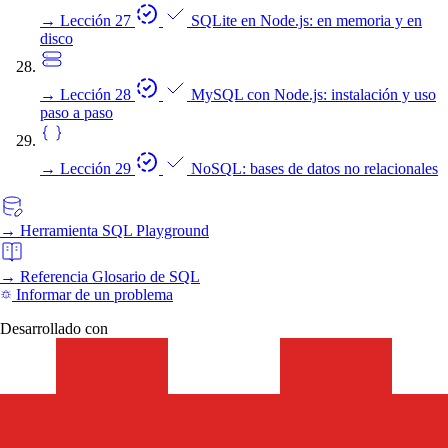
→
Lección 27
SQLite en Node.js: en memoria y en
disco
→
Lección 28
MySQL con Node.js: instalación y uso
paso a paso
→
Lección 29
NoSQL: bases de datos no relacionales
→
Herramienta
SQL Playground
→
Referencia
Glosario de SQL
Informar de un problema
Desarrollado con