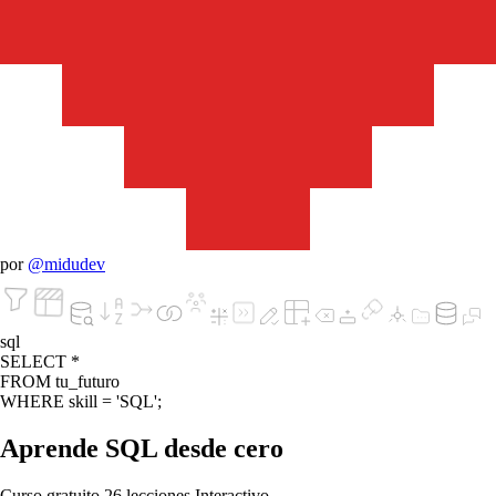
por
@midudev
sql
SELECT
*
FROM
tu_futuro
WHERE
skill
=
'SQL'
;
Aprende SQL desde cero
Curso gratuito
26 lecciones
Interactivo