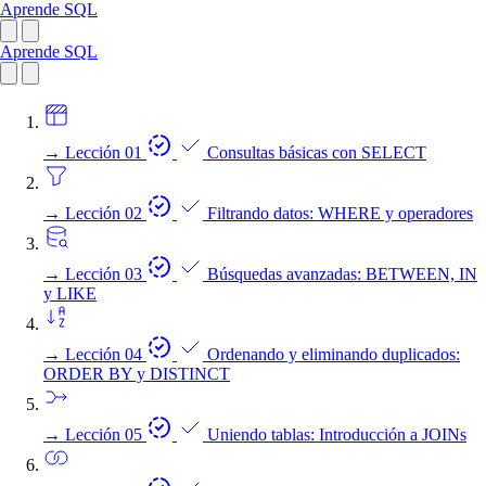
Aprende SQL
Aprende SQL
→
Lección 01
Consultas básicas con SELECT
→
Lección 02
Filtrando datos: WHERE y operadores
→
Lección 03
Búsquedas avanzadas: BETWEEN, IN
y LIKE
→
Lección 04
Ordenando y eliminando duplicados:
ORDER BY y DISTINCT
→
Lección 05
Uniendo tablas: Introducción a JOINs