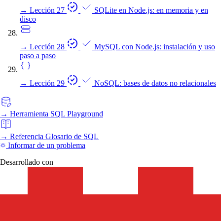
→
Lección 27
SQLite en Node.js: en memoria y en
disco
→
Lección 28
MySQL con Node.js: instalación y uso
paso a paso
→
Lección 29
NoSQL: bases de datos no relacionales
→
Herramienta
SQL Playground
→
Referencia
Glosario de SQL
Informar de un problema
Desarrollado con