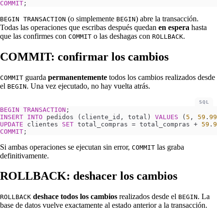
COMMIT
;
(o simplemente
) abre la transacción.
BEGIN TRANSACTION
BEGIN
Todas las operaciones que escribas después quedan
en espera
hasta
que las confirmes con
o las deshagas con
.
COMMIT
ROLLBACK
COMMIT: confirmar los cambios
guarda
permanentemente
todos los cambios realizados desde
COMMIT
el
. Una vez ejecutado, no hay vuelta atrás.
BEGIN
SQL
BEGIN
 TRANSACTION
;
INSERT INTO
 pedidos (cliente_id, total) 
VALUES
 (
5
, 
59
.
99
UPDATE
 clientes 
SET
 total_compras 
=
 total_compras + 
59
.
9
COMMIT
;
Si ambas operaciones se ejecutan sin error,
las graba
COMMIT
definitivamente.
ROLLBACK: deshacer los cambios
deshace todos los cambios
realizados desde el
. La
ROLLBACK
BEGIN
base de datos vuelve exactamente al estado anterior a la transacción.