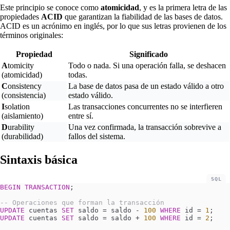
Este principio se conoce como
atomicidad
, y es la primera letra de las
propiedades
ACID
que garantizan la fiabilidad de las bases de datos.
ACID es un acrónimo en inglés, por lo que sus letras provienen de los
términos originales:
Propiedad
Significado
A
tomicity
Todo o nada. Si una operación falla, se deshacen
(atomicidad)
todas.
C
onsistency
La base de datos pasa de un estado válido a otro
(consistencia)
estado válido.
I
solation
Las transacciones concurrentes no se interfieren
(aislamiento)
entre sí.
D
urability
Una vez confirmada, la transacción sobrevive a
(durabilidad)
fallos del sistema.
Sintaxis básica
SQL
BEGIN
 TRANSACTION
;
-- Operaciones que forman la transacción
UPDATE
 cuentas 
SET
 saldo 
=
 saldo - 
100
 WHERE
 id 
=
 1
;
UPDATE
 cuentas 
SET
 saldo 
=
 saldo + 
100
 WHERE
 id 
=
 2
;