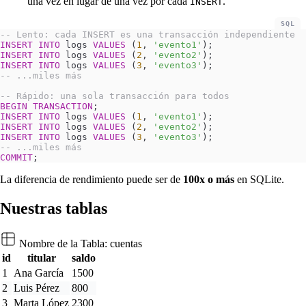
una vez en lugar de una vez por cada
.
INSERT
SQL
-- Lento: cada INSERT es una transacción independiente
INSERT INTO
 logs 
VALUES
 (
1
, 
'evento1'
);
INSERT INTO
 logs 
VALUES
 (
2
, 
'evento2'
);
INSERT INTO
 logs 
VALUES
 (
3
, 
'evento3'
);
-- ...miles más
-- Rápido: una sola transacción para todos
BEGIN
 TRANSACTION
;
INSERT INTO
 logs 
VALUES
 (
1
, 
'evento1'
);
INSERT INTO
 logs 
VALUES
 (
2
, 
'evento2'
);
INSERT INTO
 logs 
VALUES
 (
3
, 
'evento3'
);
-- ...miles más
COMMIT
;
La diferencia de rendimiento puede ser de
100x o más
en SQLite.
Nuestras tablas
Nombre de la Tabla:
cuentas
id
titular
saldo
1
Ana García
1500
2
Luis Pérez
800
3
Marta López
2300