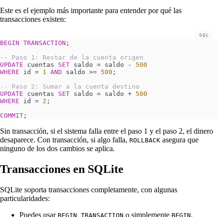
Este es el ejemplo más importante para entender por qué las
transacciones existen:
SQL
BEGIN
 TRANSACTION
;
-- Paso 1: Restar de la cuenta origen
UPDATE
 cuentas 
SET
 saldo 
=
 saldo - 
500
WHERE
 id 
=
 1
 AND
 saldo 
>=
 500
;
-- Paso 2: Sumar a la cuenta destino
UPDATE
 cuentas 
SET
 saldo 
=
 saldo + 
500
WHERE
 id 
=
 2
;
COMMIT
;
Sin transacción, si el sistema falla entre el paso 1 y el paso 2, el dinero
desaparece. Con transacción, si algo falla,
asegura que
ROLLBACK
ninguno de los dos cambios se aplica.
Transacciones en SQLite
SQLite soporta transacciones completamente, con algunas
particularidades:
Puedes usar
o simplemente
.
BEGIN TRANSACTION
BEGIN