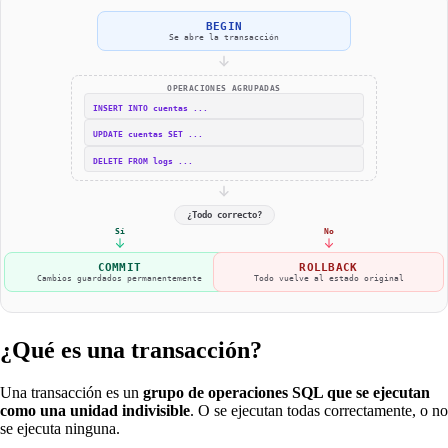
BEGIN
Se abre la transacción
OPERACIONES AGRUPADAS
INSERT INTO cuentas ...
UPDATE cuentas SET ...
DELETE FROM logs ...
¿Todo correcto?
Sí
No
COMMIT
ROLLBACK
Cambios guardados permanentemente
Todo vuelve al estado original
¿Qué es una transacción?
Una transacción es un
grupo de operaciones SQL que se ejecutan
como una unidad indivisible
. O se ejecutan todas correctamente, o no
se ejecuta ninguna.