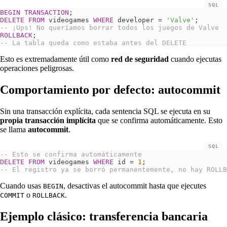
SQL
BEGIN
 TRANSACTION
;
DELETE
 FROM
 videogames 
WHERE
 developer 
=
 'Valve'
;
-- ¡Ups! No queríamos borrar todos los juegos de Valve
ROLLBACK
;
-- La tabla queda como estaba antes del DELETE
Esto es extremadamente útil como
red de seguridad
cuando ejecutas
operaciones peligrosas.
Comportamiento por defecto: autocommit
Sin una transacción explícita, cada sentencia SQL se ejecuta en su
propia transacción implícita
que se confirma automáticamente. Esto
se llama
autocommit
.
SQL
-- Esto se confirma automáticamente
DELETE
 FROM
 videogames 
WHERE
 id 
=
 1
;
-- El registro ya se borró permanentemente, no hay ROLLB
Cuando usas
, desactivas el autocommit hasta que ejecutes
BEGIN
o
.
COMMIT
ROLLBACK
Ejemplo clásico: transferencia bancaria