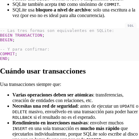
SQLite también acepta
como sinónimo de
.
END
COMMIT
SQLite usa
bloqueo a nivel de archivo
: solo una escritura a la
vez (por eso no es ideal para alta concurrencia).
SQL
-- Las tres formas son equivalentes en SQLite:
BEGIN
 TRANSACTION
;
BEGIN
;
-- Y para confirmar:
COMMIT
;
END
;
Cuándo usar transacciones
Usa transacciones siempre que:
Varias operaciones deben ser atómicas
: transferencias,
creación de entidades con relaciones, etc.
Necesitas una red de seguridad
: antes de ejecutar un
o
UPDATE
masivo, envuélvelo en una transacción para poder hacer
DELETE
si el resultado no es el esperado.
ROLLBACK
Rendimiento en inserciones masivas
: envolver muchos
en una sola transacción es
mucho más rápido
que
INSERT
ejecutarlos individualmente, porque SQLite solo escribe al disco