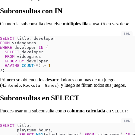
Subconsultas con IN
Cuando la subconsulta devuelve
múltiples filas
, usa
en vez de
:
IN
=
SQL
SELECT
 title, developer
FROM
 videogames
WHERE
 developer 
IN
 (
  SELECT
 developer
  FROM
 videogames
  GROUP BY
 developer
  HAVING
 COUNT
(*) 
>
 1
);
Primero se obtienen los desarrolladores con más de un juego
(
,
), y luego se filtran todos sus juegos.
Nintendo
Rockstar Games
Subconsultas en SELECT
Puedes usar una subconsulta como
columna calculada
en
:
SELECT
SQL
SELECT
 title,
       playtime_hours,
       (
SELECT
 MAX
(playtime_hours) 
FROM
 videogames) 
AS
 m