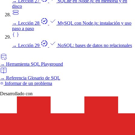
→
Lección 27
SQLite en Node.js: en memoria y en
disco
→
Lección 28
MySQL con Node.js: instalación y uso
paso a paso
→
Lección 29
NoSQL: bases de datos no relacionales
→
Herramienta
SQL Playground
→
Referencia
Glosario de SQL
Informar de un problema
Desarrollado con