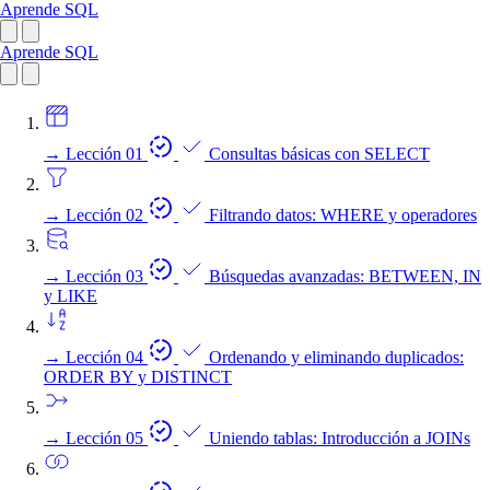
Aprende SQL
Aprende SQL
→
Lección 01
Consultas básicas con SELECT
→
Lección 02
Filtrando datos: WHERE y operadores
→
Lección 03
Búsquedas avanzadas: BETWEEN, IN
y LIKE
→
Lección 04
Ordenando y eliminando duplicados:
ORDER BY y DISTINCT
→
Lección 05
Uniendo tablas: Introducción a JOINs