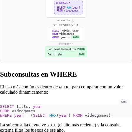
SUBCONSULTA
SELECT
MAX
(year)
FROM
videogames
se evalúa
SE RESUELVE A
SELECT
title, year
FROM
videogames
WHERE
year =
2018
RESULTADO
Red Dead Redemption 2
2018
God of War
2018
Subconsultas en WHERE
El uso más común es dentro de
para comparar con un valor
WHERE
calculado dinámicamente:
SQL
SELECT
 title, 
year
FROM
 videogames
WHERE
 year
 =
 (
SELECT
 MAX
(
year
) 
FROM
 videogames);
La subconsulta devuelve
(el año más reciente) y la consulta
2018
externa filtra los juegos de ese año.