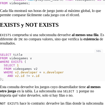
FROM
 videogames;
Cada fila mostrará sus horas de juego junto al máximo global, lo que
permite comparar fácilmente cada juego con el récord.
EXISTS y NOT EXISTS
comprueba si una subconsulta devuelve
al menos una fila
. Es
EXISTS
diferente de
: no compara valores, sino que verifica la
existencia
de
IN
resultados.
SQL
SELECT
 title
FROM
 videogames v
WHERE
 EXISTS
 (
  SELECT
 1
  FROM
 videogames v2
  WHERE
 v2
.
developer
 =
 v
.
developer
    AND
 v2
.
id
 !=
 v
.
id
);
Esta consulta devuelve los juegos cuyo desarrollador tiene
al menos
otro juego
en la tabla. La subconsulta usa
porque no
SELECT 1
importa qué valor devuelve, solo si hay filas o no.
hace lo contrario: devuelve las filas donde la subconsulta
NOT EXISTS