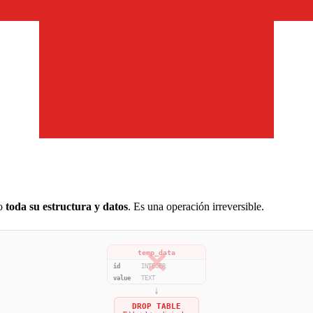
do
toda su estructura y datos
. Es una operación irreversible.
✕
temp_data
id
INTEGER
value
TEXT
↓
DROP TABLE