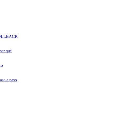
 ROLLBACK
 por qué
co
aso a paso