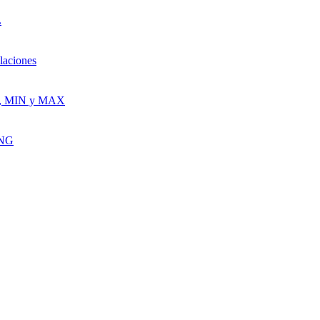
L
laciones
G, MIN y MAX
ING