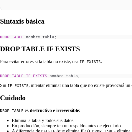
Sintaxis básica
DROP
 TABLE
 nombre_tabla;
DROP TABLE IF EXISTS
Para evitar errores si la tabla no existe, usa
:
IF EXISTS
DROP
 TABLE
 IF
 EXISTS
 nombre_tabla;
Sin
, intentar eliminar una tabla que no existe provocará un
IF EXISTS
Cuidado
es
destructivo e irreversible
:
DROP TABLE
Elimina la tabla y todos sus datos.
En producción, siempre ten un respaldo antes de ejecutarlo.
A diferencia de
(que elimina filas),
elimina l
DELETE
DROP TABLE