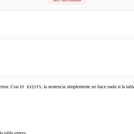
Tabla + datos eliminados
 error. Con
, la sentencia simplemente no hace nada si la tabl
IF EXISTS
a tabla entera.