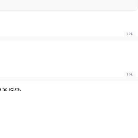
SQL
SQL
a no existe.