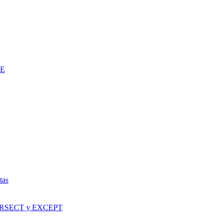
LE
tas
TERSECT y EXCEPT