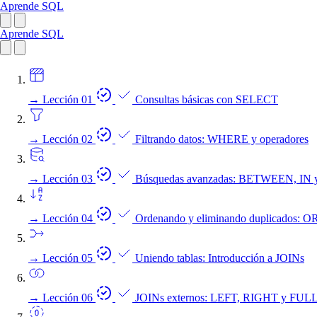
Aprende SQL
Aprende SQL
→
Lección 01
Consultas básicas con SELECT
→
Lección 02
Filtrando datos: WHERE y operadores
→
Lección 03
Búsquedas avanzadas: BETWEEN, IN 
→
Lección 04
Ordenando y eliminando duplicados
→
Lección 05
Uniendo tablas: Introducción a JOINs
→
Lección 06
JOINs externos: LEFT, RIGHT y FU