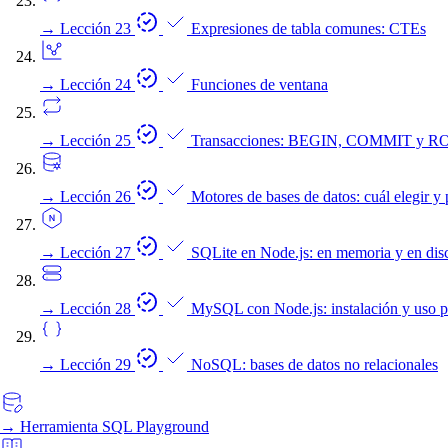
→
Lección 23
Expresiones de tabla comunes: CTEs
→
Lección 24
Funciones de ventana
→
Lección 25
Transacciones: BEGIN, COMMIT y
→
Lección 26
Motores de bases de datos: cuál elegir y
→
Lección 27
SQLite en Node.js: en memoria y en dis
→
Lección 28
MySQL con Node.js: instalación y uso p
→
Lección 29
NoSQL: bases de datos no relacionales
→
Herramienta
SQL Playground