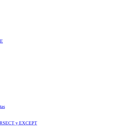
LE
tas
TERSECT y EXCEPT