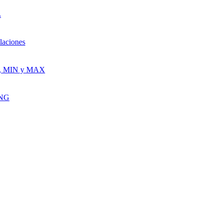
L
laciones
G, MIN y MAX
ING