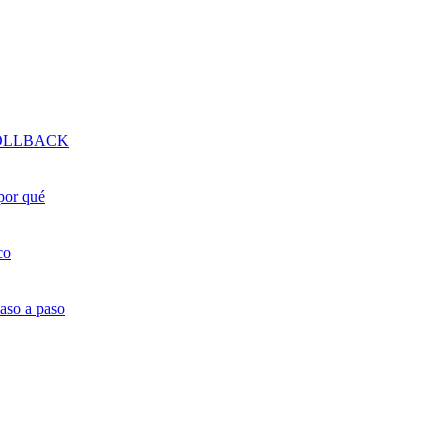
 ROLLBACK
 por qué
co
aso a paso