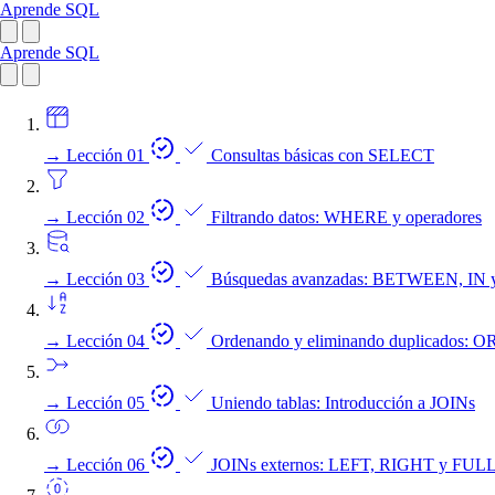
Aprende SQL
Aprende SQL
→
Lección 01
Consultas básicas con SELECT
→
Lección 02
Filtrando datos: WHERE y operadores
→
Lección 03
Búsquedas avanzadas: BETWEEN, IN 
→
Lección 04
Ordenando y eliminando duplicados
→
Lección 05
Uniendo tablas: Introducción a JOINs
→
Lección 06
JOINs externos: LEFT, RIGHT y FU