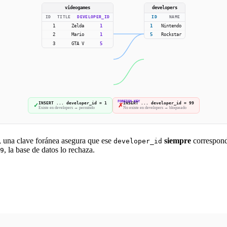
videogames
developers
ID
TITLE
DEVELOPER_ID
ID
NAME
1
Zelda
1
1
Nintendo
2
Mario
1
5
Rockstar
3
GTA V
5
FOREIGN KEY
INSERT ... developer_id = 1
INSERT ... developer_id = 99
✓
✗
Existe en developers → permitido
No existe en developers → bloqueado
, una clave foránea asegura que ese
siempre
correspon
developer_id
, la base de datos lo rechaza.
9