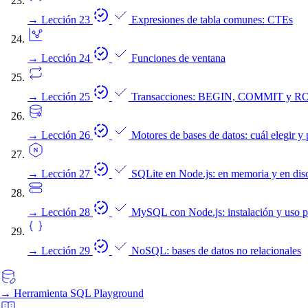
→
Lección 23
Expresiones de tabla comunes: CTEs
→
Lección 24
Funciones de ventana
→
Lección 25
Transacciones: BEGIN, COMMIT y
→
Lección 26
Motores de bases de datos: cuál elegir y
→
Lección 27
SQLite en Node.js: en memoria y en dis
→
Lección 28
MySQL con Node.js: instalación y uso p
→
Lección 29
NoSQL: bases de datos no relacionales
→
Herramienta
SQL Playground